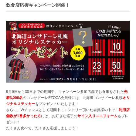
飲食店応援キャンペーン開催！
9月6日から30日までの期間中、キャンペーン参加店舗でお食事をされた
先
着3,000名
のコンサドーレEZOCA会員様には、北海道コンサドーレ札幌
オリ
ジナルステッカー
をプレゼントいたします！
さらに、Wチャンスとして期間中にエントリー頂いた会員様の中で、
利用店
舗数が1番多かった方
には、お好きな選手の
サイン入りユニフォーム
もプレ
ゼント！
たくさん食べて、たくさん応援しましょう！