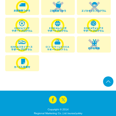
Copyright © 2014
Regional Marketing Co.,Ltd./auras/yukky