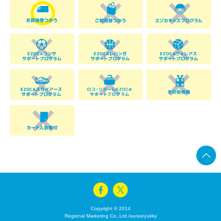
Copyright © 2014
Regional Marketing Co.,Ltd./auras/yukky